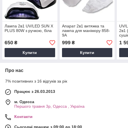
Лампа 2в1 UV/LED SUN X
Апарат 2в1 витяжка та
UV/L
PLUS 80W з ручкою, біла
лампа для манікюру 858-
2в1 
9A
суші
мані
650
999
1 5
₴
₴
— 96
Вт.
Купити
Купити
Про нас
7% позитивних з 16 відгуків за рік
Працює з 26.03.2013
м. Одесса
Першого травня 3р, Одесса , Україна
Контакти
Сьогодні працює з 09:00 до 18:00