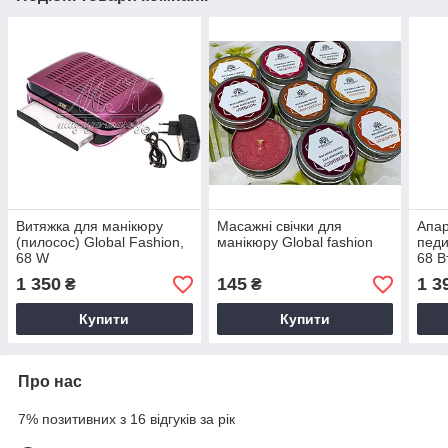
Витяжка для манікюру
Масажні свічки для
Апар
(пилосос) Global Fashion,
манікюру Global fashion
педи
68 W
68 В
1 350
145
1 3
₴
₴
Купити
Купити
Про нас
7% позитивних з 16 відгуків за рік