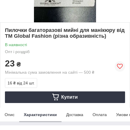
Пилочки багаторазові мийні для манікюру від
ТМ Global Fashion (різна образивність)
В наявності
Опт і роздріб
23
₴
Мінімальна сума замовлення на сайті — 500 ₴
16 ₴
від 24 шт.
Купити
Опис
Характеристики
Доставка
Оплата
Умови 