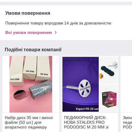
Умови повернення
Повернення товару впродовж 14 днів за домовленістю
Всі умови повернення
Подібні товари компанії
Набір диск 35 мм і змінні
ПЕДИКЮРНИЙ ДИСК-
Змін
файли (50 шт.) для
НОВА STALEKS PRO
педи
апаратного педикюру
PODODISC M 20 ММ зі
POD
змінними файлами
M 24