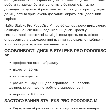
роботи та завжди бути впевненим у безпеці клієнта, не
докладаючи зусиль. А різноманітність фактур, форм, підходів
до міцності та призначень дозволить обрати свій ідеальний
варіант.
Набір Staleks Pro PodoDisc M - це 50 одноразових шліфуючих
накладок на невеликий педикюрний диск. Прості у
використанні, ефективні та міцні, вони дозволяють якісно
опрацьовувати важкодоступні ділянки та локально підбирати
жорсткість для окремих маленьких зон.
ОСОБЛИВОСТІ ДИСКІВ STALEKS PRO PODODISC
M:
професійна якість абразиву;
діаметр - 20 мм;
висока міцність;
розмір M – зручний для опрацювання невеликих
ділянок та зон, що потребують маневреності;
жорсткість 180 грит
ЗАСТОСУВАННЯ STALEKS PRO PODODISC M:
Відокремте абразивне полотно від захисного паперу.