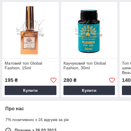
Матовий топ Global
Каучуковий топ Global
Топ 
Fashion, 15ml
Fashion, 30ml
шиме
Beau
мл
195
280
140
₴
₴
Купити
Купити
Про нас
7% позитивних з 16 відгуків за рік
Працює з 26.03.2013