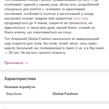
особливий і єдиний у своєму роді фініш гель, розроблений
спеціально для роботи з гелевими та акриловими
системами. особливість полягає в застосованій у складі
каучукової основи, завдяки якій шкарпетка
гель-лаку
продовжується до 4 тижнів, покриття не тріскається, не
відколюється, а також має дуже гарний блиск, схожий на
блиск алмазу, що переливається на сонці.
Топ Алмазний Global Fashion наноситься як завершальний
шар покриття для гелів, біо-гелів, гелей- желе, гель-лаків і
акрилу.Загальний час полімеризації в лампі 2 хв, а в Лід лампі
— 30 сек. Не містить липкого пігменту.
Приховати
Характеристики
Основні атрибути
Виробник
Global Fashion