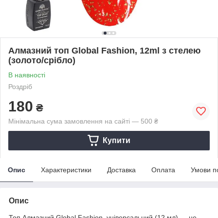
Алмазний топ Global Fashion, 12ml з стелею
(золото/срібло)
В наявності
Роздріб
180
₴
Мінімальна сума замовлення на сайті — 500 ₴
Купити
Опис
Характеристики
Доставка
Оплата
Умови п
Опис
Топ Алмазний Global Fashion, універсальний (12 мл) — це