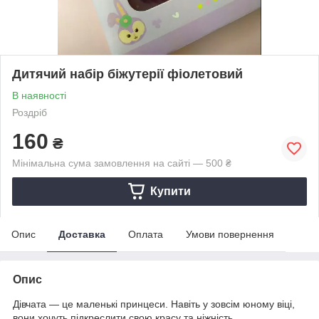
Дитячий набір біжутерії фіолетовий
В наявності
Роздріб
160
₴
Мінімальна сума замовлення на сайті — 500 ₴
Купити
Опис
Доставка
Оплата
Умови повернення
Опис
Дівчата — це маленькі принцеси. Навіть у зовсім юному віці,
вони хочуть підкреслити свою красу та ніжність.