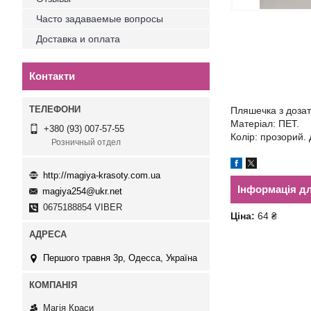
Часто задаваемые вопросы
Доставка и оплата
Контакти
Пляшечка з дозат
Матеріал: ПЕТ.
+380 (93) 007-57-55
Колір: прозорий. 
Розничный отдел
http://magiya-krasoty.com.ua
Інформація д
magiya254@ukr.net
0675188854 VIBER
Ціна:
64 ₴
Першого травня 3р, Одесса, Україна
Магія Краси