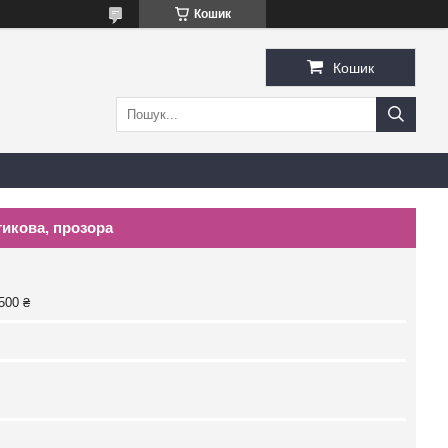
Кошик
Кошик
тикова, прозора
500 ₴