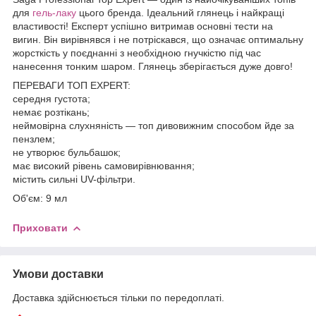
для
гель-лаку
цього бренда. Ідеальний глянець і найкращі
властивості! Експерт успішно витримав основні тести на
вигин. Він вирівнявся і не потріскався, що означає оптимальну
жорсткість у поєднанні з необхідною гнучкістю під час
нанесення тонким шаром. Глянець зберігається дуже довго!
ПЕРЕВАГИ ТОП EXPERT:
середня густота;
немає розтікань;
неймовірна слухняність — топ дивовижним способом йде за
пензлем;
не утворює бульбашок;
має високий рівень самовирівнювання;
містить сильні UV-фільтри.
Об'єм: 9 мл
Приховати
Умови доставки
Доставка здійснюється тільки по передоплаті.