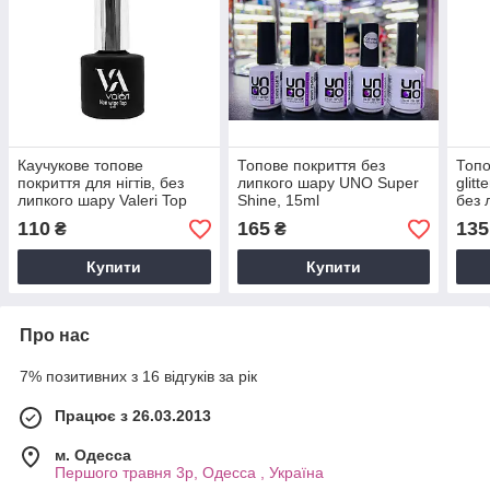
Каучукове топове
Топове покриття без
Топо
покриття для нігтів, без
липкого шару UNO Super
glitt
липкого шару Valeri Top
Shine, 15ml
без 
No Wipe 6 мл
110
165
135
₴
₴
Купити
Купити
Про нас
7% позитивних з 16 відгуків за рік
Працює з 26.03.2013
м. Одесса
Першого травня 3р, Одесса , Україна