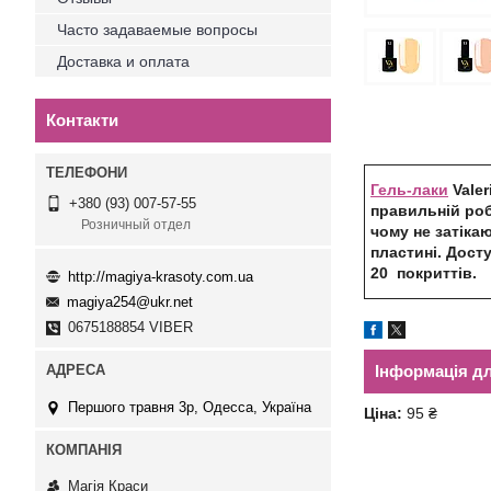
Часто задаваемые вопросы
Доставка и оплата
Контакти
Гель-лаки
Valer
+380 (93) 007-57-55
правильній роб
Розничный отдел
чому не затіка
пластині. Дост
20 покриттів.
http://magiya-krasoty.com.ua
magiya254@ukr.net
0675188854 VIBER
Інформація д
Першого травня 3р, Одесса, Україна
Ціна:
95 ₴
Магія Краси