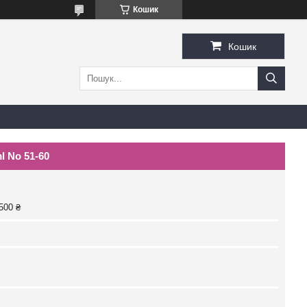
Кошик
Кошик
ml No 51-60
500 ₴