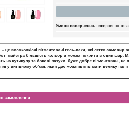
повернення това
i – це високоякісні пігментовані гель-лаки, які легко самовир
оті майстра більшість кольорів можна покрити в один шар. 
ють на кутикулу та бокові пазухи. Дуже добре пігментовані, не
упні у вигідному об’ємі, який дає можливість мати велику палі
ля замовлення