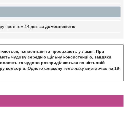
ру протягом 14 днів
за домовленістю
івнюються, наносяться та просихають у лампі. При
Мають чудову середню щільну консистенцію, завдяки
 полосять та чудово розприділяються по нігтьовій
тру кольорів. Одного флакону гель-лаку вистарчає на 18-