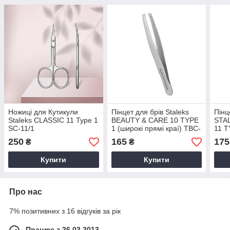
Ножиці для Кутикули
Пінцет для брів Staleks
Пінц
Staleks CLASSIC 11 Type 1
BEAUTY & CARE 10 TYPE
STA
SC-11/1
1 (широкі прямі краї) TBC-
11 T
10/1
11/3
250
165
175
₴
₴
Купити
Купити
Про нас
7% позитивних з 16 відгуків за рік
Працює з 26.03.2013