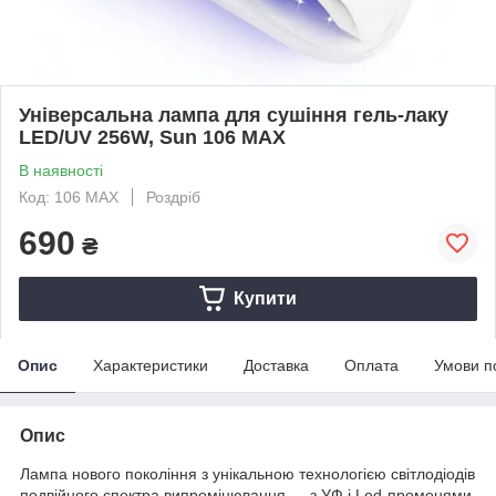
Універсальна лампа для сушіння гель-лаку
LED/UV 256W, Sun 106 MAX
В наявності
Код: 106 MAX
Роздріб
690
₴
Купити
Опис
Характеристики
Доставка
Оплата
Умови п
Опис
Лампа нового покоління з унікальною технологією світлодіодів
подвійного спектра випромінювання — з УФ і Led-променями.