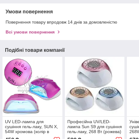
Умови повернення
Повернення товару впродовж 14 днів за домовленістю
Всі умови повернення
Подібні товари компанії
UV LED-лампа для
Професійна UV/LED-
Унів
сушіння гель-лаку, SUN X,
лампа Sun S9 для сушіння
суші
54W хромова (колір в
гель-лаку, 268 Вт (рожева)
268W
асортименті)