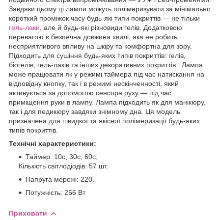
Завдяки цьому ці лампи можуть полімеризувати за мінімально
короткий проміжок часу будь-які типи покриттів — не тільки
гель-лаки
, але й будь-які різновиди гелів. Додатковою
перевагою є безпечна довжина хвилі, яка не робить
несприятливого впливу на шкіру та комфортна для зору.
Підходить для сушіння будь-яких типів покриттів: гелів,
біогелів, гель-лаків та інших декоративних покриттів. Лампа
може працювати як у режимі таймера під час натискання на
відповідну кнопку, так і в режимі нескінченності, який
активується за допомогою сенсора руху — під час
приміщення руки в лампу. Лампа підходить як для манікюру,
так і для педикюру завдяки знімному дна. Ця модель
призначена для швидкої та якісної полімеризації будь-яких
типів покриттів.
Технічні характеристики:
Таймер: 10с; 30с; 60с;
Кількість світлодіодів: 57 шт.
Напруга мережі: 220.
Потужність: 256 Вт
Приховати