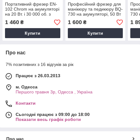
Портативний фрезер EN-
Професійний фрезер для
Про
102 Chrom на акумуляторі
манікюру та педикюру BQ-
мані
на 20 Вт. і 30 000 об. з
730 на акумуляторі, 50 Вт
730 
дисплеєм — для манікюру
— 35000 об./хв. (білий)
— 35
1 460
1 600
1 8
₴
₴
та педикюру
блак
Купити
Купити
Про нас
7% позитивних з 16 відгуків за рік
Працює з 26.03.2013
м. Одесса
Першого травня 3р, Одесса , Україна
Контакти
Сьогодні працює з 09:00 до 18:00
Показати весь графік роботи
Про нас