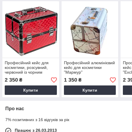
Професійний кейс для
Професійний алюмінієвий
Проф
косметики, розсувний,
кейс для косметики
кейс
червоний із чорним
"Мармур"
"Exc
обідком
троя
2 350
1 350
2 3
₴
₴
асор
Купити
Купити
Про нас
7% позитивних з 16 відгуків за рік
Працює з 26.03.2013