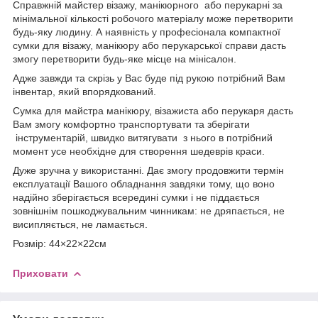
Справжній майстер візажу, манікюрного або перукарні за
мінімальної кількості робочого матеріалу може перетворити
будь-яку людину. А наявність у професіонала компактної
сумки для візажу, манікюру або перукарської справи дасть
змогу перетворити будь-яке місце на мінісалон.
Адже завжди та скрізь у Вас буде під рукою потрібний Вам
інвентар, який впорядкований.
Сумка для майстра манікюру, візажиста або перукаря дасть
Вам змогу комфортно транспортувати та зберігати
інструментарій, швидко витягувати з нього в потрібний
момент усе необхідне для створення шедеврів краси.
Дуже зручна у використанні. Дає змогу продовжити термін
експлуатації Вашого обладнання завдяки тому, що воно
надійно зберігається всередині сумки і не піддається
зовнішнім пошкоджувальним чинникам: не дряпається, не
висипляється, не ламається.
Розмір: 44×22×22см
Приховати