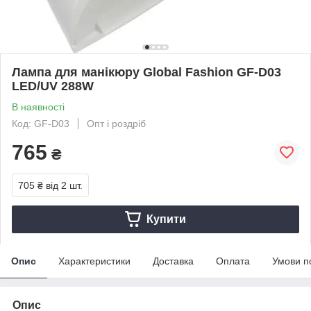
Лампа для манікюру Global Fashion GF-D03
LED/UV 288W
В наявності
Код: GF-D03
Опт і роздріб
765
₴
705 ₴
від 2 шт.
Купити
Опис
Характеристики
Доставка
Оплата
Умови п
Опис