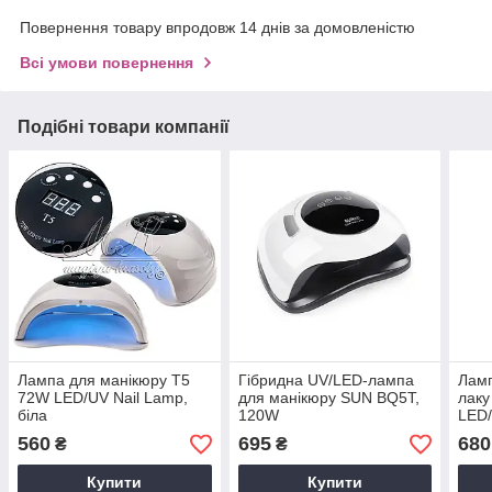
Повернення товару впродовж 14 днів за домовленістю
Всі умови повернення
Подібні товари компанії
Лампа для манікюру T5
Гібридна UV/LED-лампа
Ламп
72W LED/UV Nail Lamp,
для манікюру SUN BQ5T,
лаку
біла
120W
LED
560
695
680
₴
₴
Купити
Купити