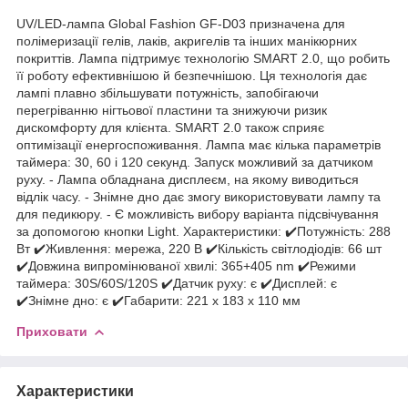
UV/LED-лампа Global Fashion GF-D03 призначена для
полімеризації гелів, лаків, акригелів та інших манікюрних
покриттів. Лампа підтримує технологію SMART 2.0, що робить
її роботу ефективнішою й безпечнішою. Ця технологія дає
лампі плавно збільшувати потужність, запобігаючи
перегріванню нігтьової пластини та знижуючи ризик
дискомфорту для клієнта. SMART 2.0 також сприяє
оптимізації енергоспоживання. Лампа має кілька параметрів
таймера: 30, 60 і 120 секунд. Запуск можливий за датчиком
руху. - Лампа обладнана дисплеєм, на якому виводиться
відлік часу. - Знімне дно дає змогу використовувати лампу та
для педикюру. - Є можливість вибору варіанта підсвічування
за допомогою кнопки Light. Характеристики: ✔️Потужність: 288
Вт ✔️Живлення: мережа, 220 В ✔️Кількість світлодіодів: 66 шт
✔️Довжина випромінюваної хвилі: 365+405 nm ✔️Режими
таймера: 30S/60S/120S ✔️Датчик руху: є ✔️Дисплей: є
✔️Знімне дно: є ✔️Габарити: 221 х 183 х 110 мм
Приховати
Характеристики