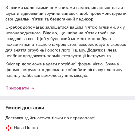
З такими маленькими помічниками вам залишається тільки
шукати відповідний зручний випадок, щоб продемонструвати
свої ідеальні п'ятки та бездоганний педикюр.
Скребок допомагає залишатися вашим п'ятою м'якими, як у
новонародженого. Відомо, що шкіра на п'ятах грубішає
швидше за все. Щоб у будь-який момент можна було
похвалитися атласною шкірою стоп, використовуйте скребок
для зняття огрубінь і ороговілого її шару. Додаткові леза
неабияк продовжать термін експлуатації інструмента.
Кніспер допоможе надати потрібної форми нігтю. Зручна
форма інструмента допомагає обробити нігтьову пластину
навіть у найбільш важкодоступних місцях.
Приховати
Умови доставки
Доставка здійснюється тільки по передоплаті.
Нова Пошта