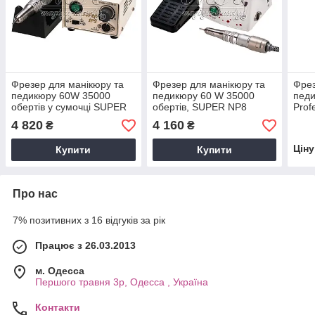
Фрезер для манікюру та
Фрезер для манікюру та
Фрез
педикюру 60W 35000
педикюру 60 W 35000
педи
обертів у сумочці SUPER
обертів, SUPER NP8
Prof
SP2
4 820
4 160
₴
₴
Цін
Купити
Купити
Про нас
7% позитивних з 16 відгуків за рік
Працює з 26.03.2013
м. Одесса
Першого травня 3р, Одесса , Україна
Контакти