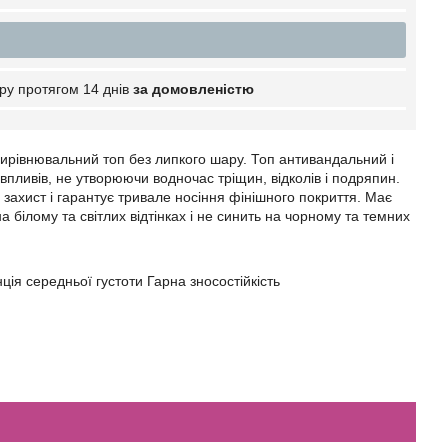
ру протягом 14 днів
за домовленістю
овирівнювальний топ без липкого шару. Топ антивандальний і
впливів, не утворюючи водночас тріщин, відколів і подряпин.
захист і гарантує тривале носіння фінішного покриття. Має
а білому та світлих відтінках і не синить на чорному та темних
ія середньої густоти Гарна зносостійкість