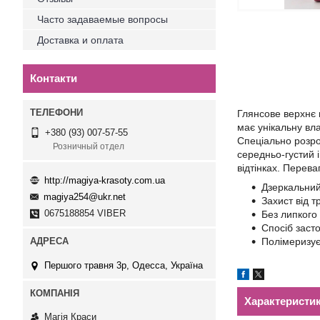
Часто задаваемые вопросы
Доставка и оплата
Контакти
Глянсове верхнє 
має унікальну вл
+380 (93) 007-57-55
Спеціально розро
Розничный отдел
середньо-густий і
відтінках. Перева
http://magiya-krasoty.com.ua
Дзеркальний
magiya254@ukr.net
Захист від 
0675188854 VIBER
Без липкого
Спосіб заст
Полімеризує
Першого травня 3р, Одесса, Україна
Характеристи
Магія Краси