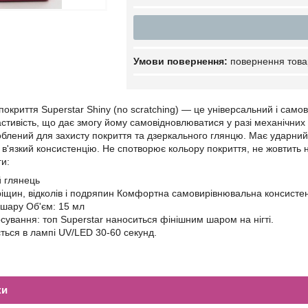
повернення това
покриття Superstar Shiny (no scratching) — це універсальний і сам
астивість, що дає змогу йому самовідновлюватися у разі механічних 
блений для захисту покриття та дзеркального глянцю. Має ударний 
 в'язкий консистенцію. Не спотворює кольору покриття, не жовтить н
ги:
 глянець
тріщин, відколів і подряпин Комфортна самовирівнювальна консистенц
 шару Об'єм: 15 мл
осування: топ Superstar наноситься фінішним шаром на нігті.
ться в лампі UV/LED 30-60 секунд.
ки