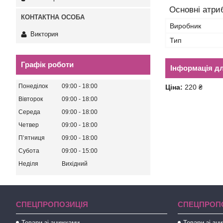
Основні атри
Виробник
Виктория
Тип
Графік роботи
Інформація д
Понеділок
09:00
18:00
Ціна:
220 ₴
Вівторок
09:00
18:00
Середа
09:00
18:00
Четвер
09:00
18:00
Пʼятниця
09:00
18:00
Субота
09:00
15:00
Неділя
Вихідний
СПЕЦПРОПОЗИЦІЯ
СПЕЦПРОП
Товари зі знижками
Товари зі зн