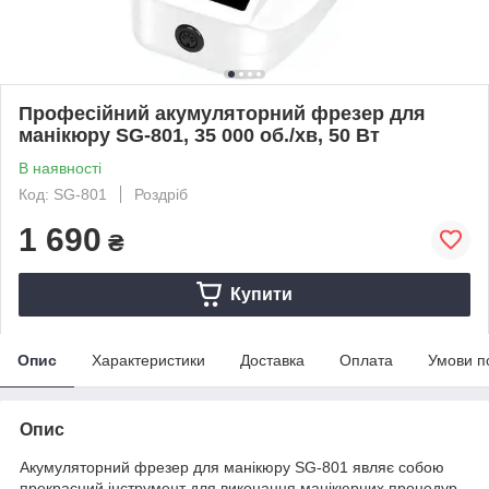
Професійний акумуляторний фрезер для
манікюру SG-801, 35 000 об./хв, 50 Вт
В наявності
Код: SG-801
Роздріб
1 690
₴
Купити
Опис
Характеристики
Доставка
Оплата
Умови п
Опис
Акумуляторний фрезер для манікюру SG-801 являє собою
прекрасний інструмент для виконання манікюрних процедур.