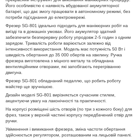
Його особливістю є наявність вбудованої акумуляторної
батареї, що дає змогу працювати в автономному режимі, без
потреби під'єднання до електромережі.
Фрезер SG-801 ідеально підходить для манікюрних робіт на
виїзді та в домашніх умовах. Його акумулятор здатний
забезпечити безперервну роботу упродовж 2-5 годин з одним
зарядом. Тривалість роботи варіюється залежно від
інтенсивності використання. Модель має потужність 50 Вт і
швидкість обертання до 35 000 обертів на хвилину. Ручка
фрезера виготовлена з міцного металу та обладнана
вентиляційними отворами, які запобігають перегріванню
двигуна.
Фрезер SG-801 обладнаний педаллю, що робить роботу
майстер ще зручнішою.
Дизайн моделі SG-801 вирізняється сучасним стилем,
акцентуючи увагу на лаконічності та практичності.
На корпусі розміщені шість отворів (по три з кожного боку) для
фрез, також у верхній частині корпусу передбачений отвір для
ручки.
Увімкнення і вимикання фрезера, зміна частоти обертання
здійснюється регулятором, розташованим на лицьовій панелі.