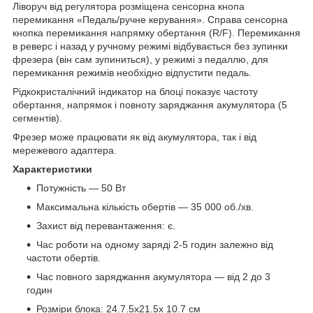
Ліворуч від регулятора розміщена сенсорна кнопа
перемикання «Педаль/ручне керування». Справа сенсорна
кнопка перемикання напрямку обертання (R/F). Перемикання
в реверс і назад у ручному режимі відбувається без зупинки
фрезера (він сам зупиниться), у режимі з педаллю, для
перемикання режимів необхідно відпустити педаль.
Рідкокристалічний індикатор на блоці показує частоту
обертання, напрямок і повноту заряджання акумулятора (5
сегментів).
Фрезер може працювати як від акумулятора, так і від
мережевого адаптера.
Характеристики
Потужність — 50 Вт
Максимальна кількість обертів — 35 000 об./хв.
Захист від перевантаження: є.
Час роботи на одному заряді 2-5 годин залежно від
частоти обертів.
Час повного заряджання акумулятора — від 2 до 3
годин
Розміри блока: 24.7.5х21.5х 10.7 см