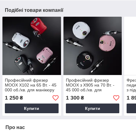
Подібні товари компанії
Професійний фрезер
Професійний фрезер
Фрез
MOOX X102 на 65 Вт. - 45
MOOX з X905 на 70 Вт. -
педи
000 об./хв. для манікюру
45 000 об./хв. для
з пі
та педикюру
манікюру та педикюру
об/х
1 250
1 300
1 8
₴
₴
Купити
Купити
Про нас