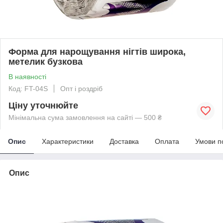
Форма для нарощування нігтів широка,
метелик бузкова
В наявності
Код: FT-04S
Опт і роздріб
Ціну уточнюйте
Мінімальна сума замовлення на сайті — 500 ₴
Опис
Характеристики
Доставка
Оплата
Умови п
Опис