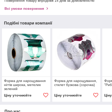
Повернення товару впродовж 14 днів за домовленістю
Всі умови повернення
Подібні товари компанії
Форма для нарощування
Форма для нарощування,
Фор
нігтів широка, метелик
стилет бузкова (сорочка)
"Риб
зелений
Ціну уточнюйте
Ціну уточнюйте
Цін
Про нас