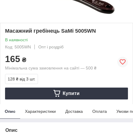
Масажний гребінець SaMi 5005WN
В наявності
Код: 5005WN
Опт і роздріб
165
₴
Мінімальна сума замовлення на сайті — 500 ₴
128 ₴
від 3 шт.
Купити
Опис
Характеристики
Доставка
Оплата
Умови п
Опис