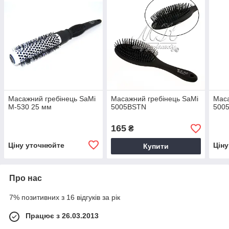
Масажний гребінець SaMi
Масажний гребінець SaMi
Маса
M-530 25 мм
5005BSTN
500
165
₴
Ціну уточнюйте
Цін
Купити
Про нас
7% позитивних з 16 відгуків за рік
Працює з 26.03.2013