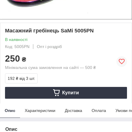
Масажний гребінець SaMi 5005PN
В наявності
Код: 5005PN
Опт і роздріб
250
₴
Мінімальна сума замовлення на сайті — 500 ₴
192 ₴
від 3 шт.
Купити
Опис
Характеристики
Доставка
Оплата
Умови п
Опис