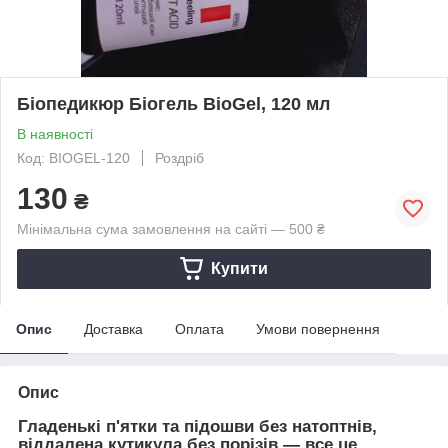
Біопедикюр Біогель BioGel, 120 мл
В наявності
Код: BIOGEL-120
Роздріб
130
₴
Мінімальна сума замовлення на сайті — 500 ₴
Купити
Опис
Доставка
Оплата
Умови повернення
Опис
Гладенькі п'ятки та підошви без натоптнів,
віддалена кутикула без порізів — все це