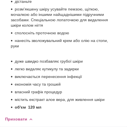
дістаньте
розм'якшену шкіру усувайте пемзою, щіткою,
мочалкою або іншими найщаднішими підручними
засобами. Спеціальною лопаточкою для видалення
шкіри колом нігтя
сполосніть проточною водою
нанесіть зволожувальний крем або олію на стопи,
руки
дуже швидко позбавляє грубої шкіри
легко видаляє кутикулу та задирки
виключається перенесення інфекції
економія часу та грошей
власний графік процедур
містить екстракт алое вера, для живлення шкіри
об'єм 120 мл
Приховати