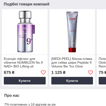
Подібні товари компанії
Есенція ліфтинг для
[MEDI-PEEL] Маска-плівка
Пілі
обличчя NUMBUZIN No.9
для сяйва шкіри Peptide 9
Glob
NAD+ BIO Lifting-sil
Volume Bio Tox Glow
Rem
Essence, 30 мл
Wrapping Mask Pro, 70 мл
875
1 125
75
₴
₴
Купити
Купити
Про нас
7% позитивних з 16 відгуків за рік