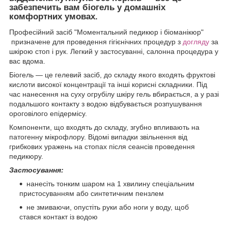
забезпечить вам біогель у домашніх
комфортних умовах.
Професійний засіб "Моментальний педикюр і біоманікюр"
призначене для проведення гігієнічних процедур з
догляду
за
шкірою стоп і рук. Легкий у застосуванні, салонна процедура у
вас вдома.
Біогель — це гелевий засіб, до складу якого входять фруктові
кислоти високої концентрації та інші корисні складники. Під
час нанесення на суху огрубілу шкіру гель вбирається, а у разі
подальшого контакту з водою відбувається розпушування
ороговілого епідермісу.
Компоненти, що входять до складу, згубно впливають на
патогенну мікрофлору. Відомі випадки звільнення від
грибкових уражень на стопах після сеансів проведення
педикюру.
Застосування:
нанесіть тонким шаром на 1 хвилину спеціальним
пристосуванням або синтетичним пензлем
не змиваючи, опустіть руки або ноги у воду, щоб
стався контакт із водою