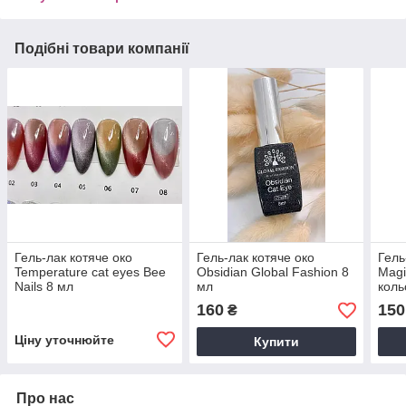
Подібні товари компанії
Гель-лак котяче око
Гель-лак котяче око
Гель
Temperature cat eyes Bee
Obsidian Global Fashion 8
Magi
Nails 8 мл
мл
коль
160
150
₴
Ціну уточнюйте
Купити
Про нас