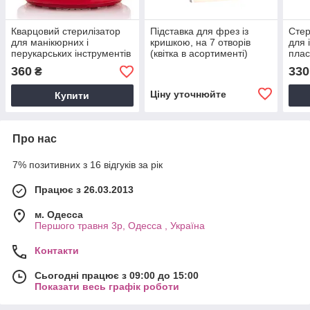
Кварцовий стерилізатор
Підставка для фрез із
Стер
для манікюрних і
кришкою, на 7 отворів
для 
перукарських інструментів
(квітка в асортименті)
плас
Tools Sterilizer SP-9001 цв
360
330
₴
в асортименті
Ціну уточнюйте
Купити
Про нас
7% позитивних з 16 відгуків за рік
Працює з 26.03.2013
м. Одесса
Першого травня 3р, Одесса , Україна
Контакти
Сьогодні працює з 09:00 до 15:00
Показати весь графік роботи