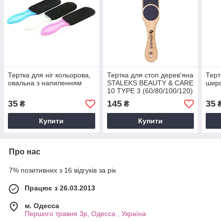
Тертка для ніг кольорова,
Тертка для стоп дерев'яна
Терт
овальна з напиленням
STALEKS BEAUTY & CARE
шир
10 TYPE 3 (60/80/100/120)
35
145
35
₴
₴
Купити
Купити
Про нас
7% позитивних з 16 відгуків за рік
Працює з 26.03.2013
м. Одесса
Першого травня 3р, Одесса , Україна