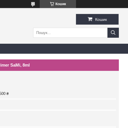
Кошик
Кошик
imer SaMi, 8ml
500 ₴