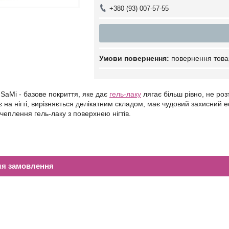
+380 (93) 007-57-55
повернення това
 SaMi - базове покриття, яке дає
гель-лаку
лягає більш рівно, не роз
 на нігті, вирізняється делікатним складом, має чудовий захисний 
чеплення гель-лаку з поверхнею нігтів.
ля замовлення