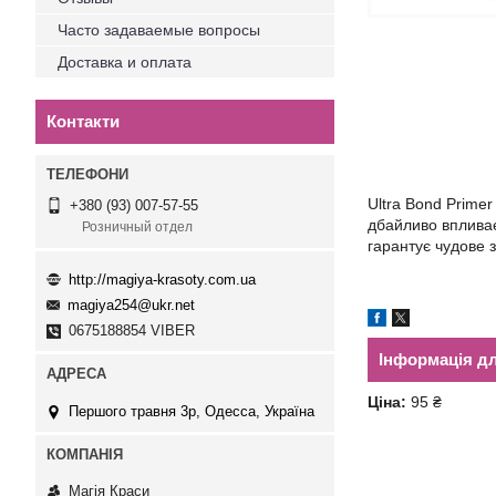
Часто задаваемые вопросы
Доставка и оплата
Контакти
Ultra Bond Primer
+380 (93) 007-57-55
дбайливо впливає
Розничный отдел
гарантує чудове з
http://magiya-krasoty.com.ua
magiya254@ukr.net
0675188854 VIBER
Інформація д
Ціна:
95 ₴
Першого травня 3р, Одесса, Україна
Магія Краси