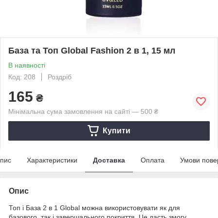
База та Топ Global Fashion 2 в 1, 15 мл
В наявності
Код: 208
Роздріб
165
₴
Мінімальна сума замовлення на сайті — 500 ₴
Купити
пис
Характеристики
Доставка
Оплата
Умови пове
Опис
Топ і База 2 в 1 Global можна використовувати як для
базового, так і завершального покриття. Це дасть змогу