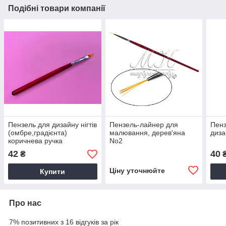
Подібні товари компанії
Пензель для дизайну нігтів
Пензель-лайнер для
Пенз
(омбре,градієнта)
малювання, дерев'яна
дизай
коричнева ручка
No2
42
40
₴
Ціну уточнюйте
Купити
Про нас
7% позитивних з 16 відгуків за рік