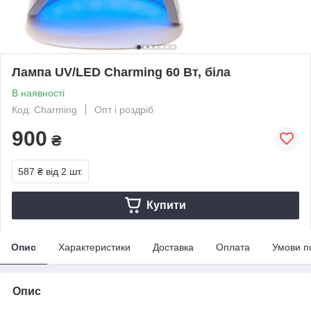
Лампа UV/LED Charming 60 Вт, біла
В наявності
Код: Charming
Опт і роздріб
900
₴
587 ₴
від 2 шт.
Купити
Опис
Характеристики
Доставка
Оплата
Умови п
Опис