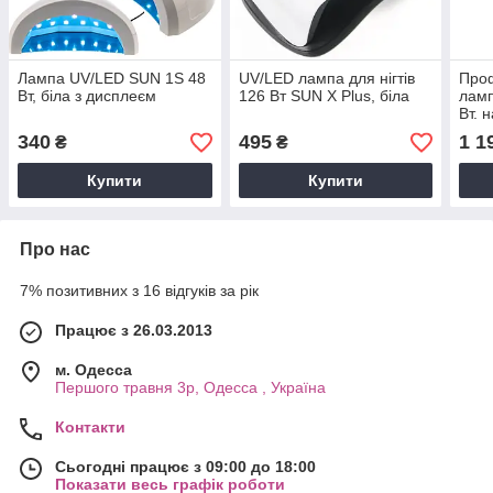
Лампа UV/LED SUN 1S 48
UV/LED лампа для нігтів
Про
Вт, біла з дисплеєм
126 Вт SUN X Plus, біла
ламп
Вт. 
руху
340
495
1 1
₴
₴
Купити
Купити
Про нас
7% позитивних з 16 відгуків за рік
Працює з 26.03.2013
м. Одесса
Першого травня 3р, Одесса , Україна
Контакти
Сьогодні працює з 09:00 до 18:00
Показати весь графік роботи