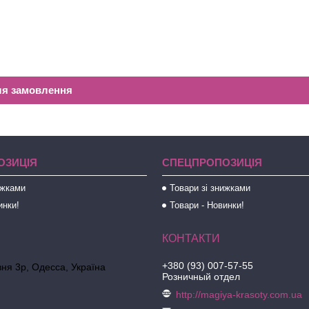
ля замовлення
ОЗИЦІЯ
СПЕЦПРОПОЗИЦІЯ
ижками
Товари зі знижками
инки!
Товари - Новинки!
+380 (93) 007-57-55
ня 3р, Одесса, Україна
Розничный отдел
http://magiya-krasoty.com.ua