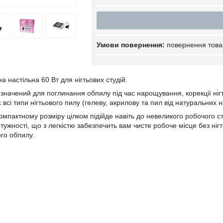
повернення това
 настільна 60 Вт для нігтьових студій.
значений для поглинання обпилу під час нарощування, корекції нігт
всі типи нігтьового пилу (гелеву, акрилову та пил від натуральних ніг
омпактному розміру цілком підійде навіть до невеликого робочого
тужності, що з легкістю забезпечить вам чисте робоче місце без ніг
ого обпилу.