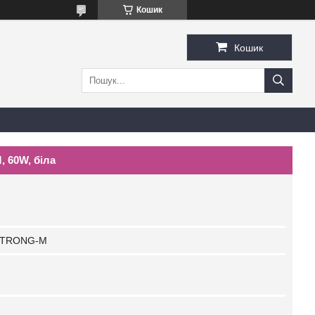
Кошик
Кошик
 60W, біла
TRONG-M