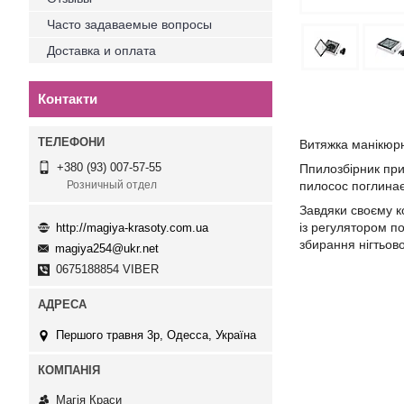
Часто задаваемые вопросы
Доставка и оплата
Контакти
Витяжка манікюрна
+380 (93) 007-57-55
Ппилозбірник при
пилосос поглинає 
Розничный отдел
Завдяки своєму к
із регулятором по
http://magiya-krasoty.com.ua
збирання нігтьов
magiya254@ukr.net
0675188854 VIBER
Першого травня 3р, Одесса, Україна
Магія Краси