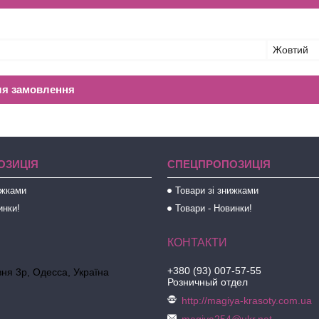
Жовтий
ля замовлення
ОЗИЦІЯ
СПЕЦПРОПОЗИЦІЯ
ижками
Товари зі знижками
инки!
Товари - Новинки!
+380 (93) 007-57-55
ня 3р, Одесса, Україна
Розничный отдел
http://magiya-krasoty.com.ua