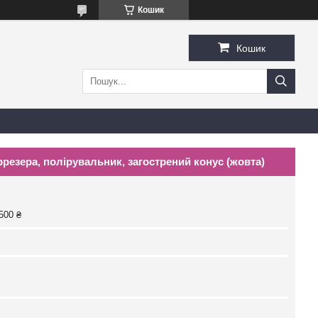
Кошик
Кошик
резера, полірувальник, загострений конус (жовта)
500 ₴