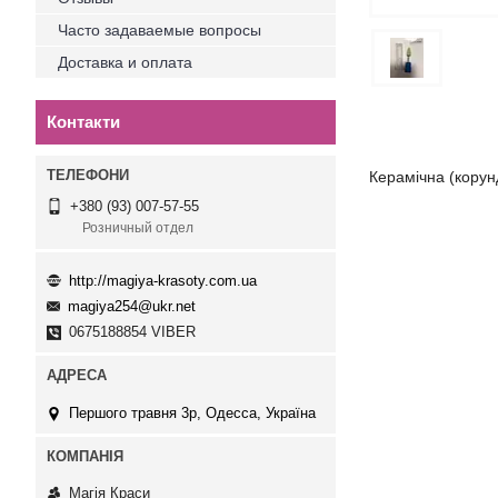
Часто задаваемые вопросы
Доставка и оплата
Контакти
Керамічна (корун
+380 (93) 007-57-55
Розничный отдел
http://magiya-krasoty.com.ua
magiya254@ukr.net
0675188854 VIBER
Першого травня 3р, Одесса, Україна
Магія Краси