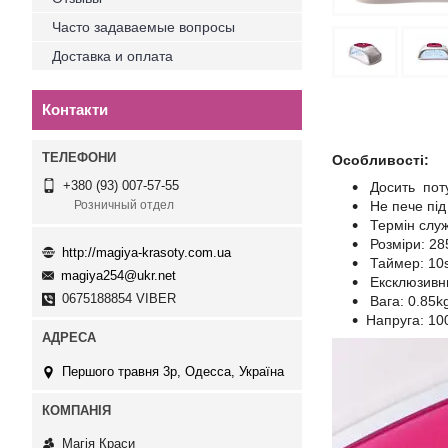
Часто задаваемые вопросы
Доставка и оплата
Контакти
Особливості:
+380 (93) 007-57-55
Досить пот
Не пече під 
Розничный отдел
Термін служ
Розміри: 28
http://magiya-krasoty.com.ua
Таймер: 10
magiya254@ukr.net
Ексклюзивн
0675188854 VIBER
Вага: 0.85k
Напруга: 10
Першого травня 3р, Одесса, Україна
Магія Краси