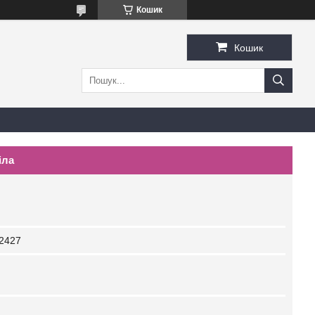
Кошик
Кошик
іла
2427