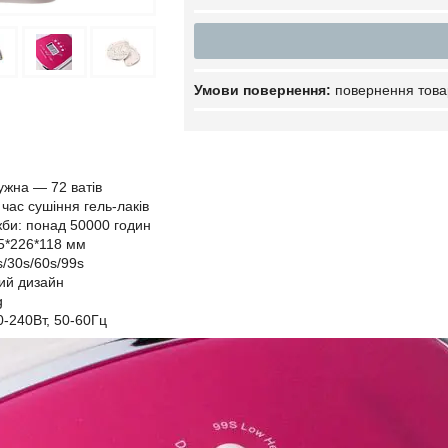
повернення това
ужна — 72 ватів
час сушіння гель-лаків
би: понад 50000 годин
5*226*118 мм
s/30s/60s/99s
ий дизайн
g
0-240Вт, 50-60Гц