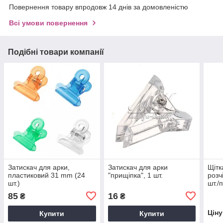
Повернення товару впродовж 14 днів за домовленістю
Всі умови повернення
Подібні товари компанії
Затискач для арки,
Затискач для арки
Щітк
пластиковий 31 mm (24
"прищіпка", 1 шт.
розч
шт.)
шт./
85
16
₴
₴
Цін
Купити
Купити