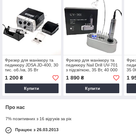
Фрезер для манікюру та
Фрезер для манікюру та
Фрез
педикюру JDSA JD-400, 30
педикюру Nail Drill UV-701
педи
тис. об./хв, 35 Вт
з підсвіткою, 35 Вт, 40 000
35 0
об/хв
1 200
1 890
1 9
₴
₴
Купити
Купити
Про нас
7% позитивних з 16 відгуків за рік
Працює з 26.03.2013