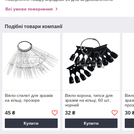
Всі умови повернення
Подібні товари компанії
Віяло-стилет для зразків
Віяло-корона, типси для
Віял
на кільці, прозоре
зразків на кільці, 60 шт.,
зразк
чорний
про
45
32
30
₴
₴
Купити
Купити