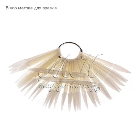
Віяло матове для зразків